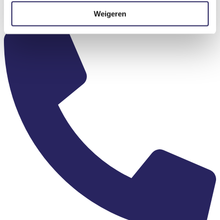
Bieslook 12 6942SG Didam
Weigeren